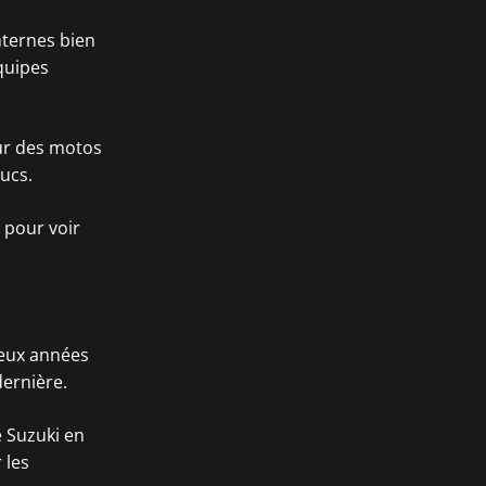
nternes bien
quipes
sur des motos
ucs.
 pour voir
deux années
dernière.
e Suzuki en
 les