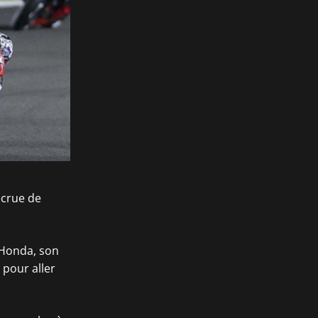
ecrue de
e Honda, son
 pour aller