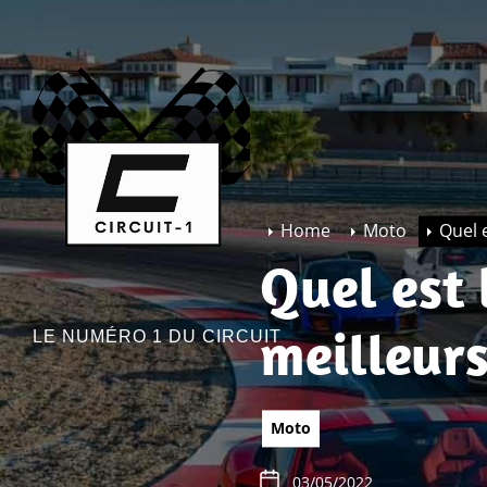
Skip
to
CIRCUIT-
the
1
content
Home
Moto
Quel 
Quel est 
meilleur
LE NUMÉRO 1 DU CIRCUIT
Moto
03/05/2022