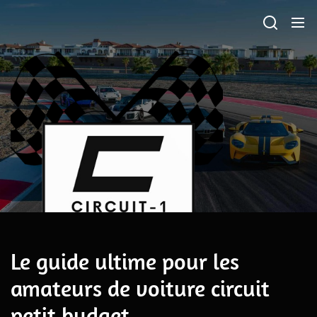
Skip
CIRCUIT-
to
1
the
content
avril 11, 2023
Le guide ultime pour les
amateurs de voiture circuit
petit budget
LE NUMÉRO 1 DU CIRCUIT